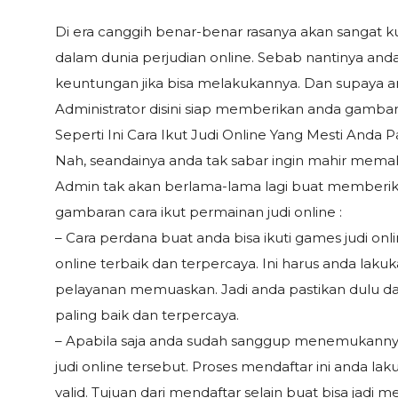
Di era canggih benar-benar rasanya akan sangat k
dalam dunia perjudian online. Sebab nantinya and
keuntungan jika bisa melakukannya. Dan supaya 
Administrator disini siap memberikan anda gambaran
Seperti Ini Cara Ikut Judi Online Yang Mesti Anda 
Nah, seandainya anda tak sabar ingin mahir memah
Admin tak akan berlama-lama lagi buat memberika
gambaran cara ikut permainan judi online :
– Cara perdana buat anda bisa ikuti games judi on
online terbaik dan terpercaya. Ini harus anda laku
pelayanan memuaskan. Jadi anda pastikan dulu 
paling baik dan terpercaya.
– Apabila saja anda sudah sanggup menemukanny
judi online tersebut. Proses mendaftar ini anda l
valid. Tujuan dari mendaftar selain buat bisa jad