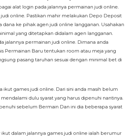
gai alat login pada jalannya permainan judi online.
judi online. Pastikan mahir melakukan Depo Deposit
dana ke pihak agen judi online langganan. Usahakan
imal yang ditetapkan didalam agen langganan.
pada jalannya permainan judi online. Dimana anda
 Permainan Baru tentukan room atau meja yang
gsung pasang taruhan sesuai dengan minimal bet di
ikut games judi online. Dari sini anda masih belum
 mendalami dulu syarat yang harus dipenuhi nantinya.
penuhi sebelum Bermain Dan ini dia beberapa syarat
r ikut dalam jalannya games judi online ialah berumur