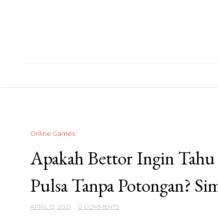
Skip
to
content
Online Games
Apakah Bettor Ingin Tahu 
Pulsa Tanpa Potongan? Sim
APRIL 13, 2021
0 COMMENTS