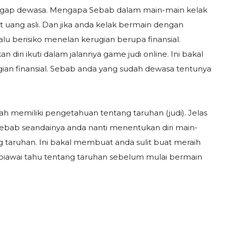
anggap dewasa. Mengapa Sebab dalam main-main kelak
 uang asli. Dan jika anda kelak bermain dengan
lu berisiko menelan kerugian berupa finansial.
 diri ikuti dalam jalannya game judi online. Ini bakal
n finansial. Sebab anda yang sudah dewasa tentunya
lah memiliki pengetahuan tentang taruhan (judi). Jelas
. Sebab seandainya anda nanti menentukan diri main-
taruhan. Ini bakal membuat anda sulit buat meraih
iawai tahu tentang taruhan sebelum mulai bermain