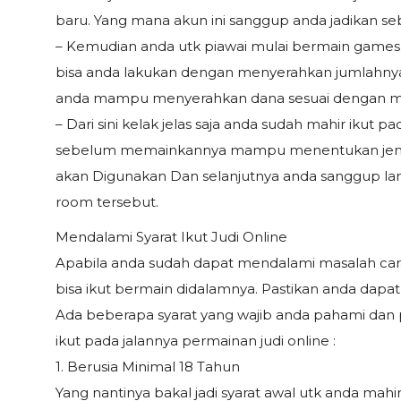
baru. Yang mana akun ini sanggup anda jadikan seba
– Kemudian anda utk piawai mulai bermain games 
bisa anda lakukan dengan menyerahkan jumlahnya 
anda mampu menyerahkan dana sesuai dengan min
– Dari sini kelak jelas saja anda sudah mahir ikut 
sebelum memainkannya mampu menentukan jenis
akan Digunakan Dan selanjutnya anda sanggup lan
room tersebut.
Mendalami Syarat Ikut Judi Online
Apabila anda sudah dapat mendalami masalah cara 
bisa ikut bermain didalamnya. Pastikan anda dapat
Ada beberapa syarat yang wajib anda pahami dan 
ikut pada jalannya permainan judi online :
1. Berusia Minimal 18 Tahun
Yang nantinya bakal jadi syarat awal utk anda mahi