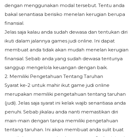
dengan menggunakan modal tersebut. Tentu anda
bakal senantiasa berisiko menelan kerugian berupa
finansial.
Jelas saja kalau anda sudah dewasa dan tentukan diri
ikuti dalam jalannya games judi online. Ini dapat
membuat anda tidak akan mudah menelan kerugian
finansial. Sebab anda yang sudah dewasa tentunya
sanggup mengelola keuangan dengan baik.
2. Memiliki Pengetahuan Tentang Taruhan
Syarat ke-2 untuk mahir ikut game judi online
merupakan memiliki pengetahuan tentang taruhan
(judi). Jelas saja syarat ini kelak wajib senantiasa anda
penuhi. Sebab jikalau anda nanti memastikan diri
main-main dengan tanpa memiliki pengetahuan
tentang taruhan. Ini akan membuat anda sulit buat