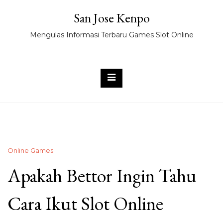
Skip
San Jose Kenpo
to
Mengulas Informasi Terbaru Games Slot Online
content
Online Games
Apakah Bettor Ingin Tahu
Cara Ikut Slot Online