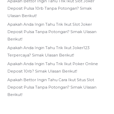
Apakah Bettor Ingin Tahu Trik Ikut Slot Joker
Deposit Pulsa 10rb Tanpa Potongan? Simak
Ulasan Berikut!
Apakah Anda Ingin Tahu Trik Ikut Slot Joker
Deposit Pulsa Tanpa Potongan? Simak Ulasan
Berikut!
Apakah Anda Ingin Tahu Trik Ikut Joker123
Terpercaya? Simak Ulasan Berikut!
Apakah Anda Ingin Tahu Trik Ikut Poker Online
Deposit 10rb? Simak Ulasan Berikut!
Apakah Bettor Ingin Tahu Cara Ikut Situs Slot
Deposit Pulsa Tanpa Potongan? Simak Ulasan
Berikut!