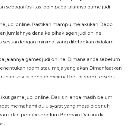
 sebagai fasilitas login pada jalannya game judi
ame judi online. Pastikan mampu melakukan Depo
 jumlahnya dana ke pihak agen judi online
 sesuai dengan minimal yang ditetapkan didalam
 pada jalannya games judi online. Dimana anda sebelum
enentukan room atau meja yang akan Dimanfaatkan
ruhan sesuai dengan minimal bet di room tersebut.
kut game judi online. Dari sini anda masih belum
dapat memahami dulu syarat yang mesti dipenuhi
ahami dan penuhi sebelum Bermain Dan ini dia
e :