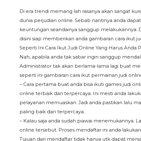
Di era trendi memang lah rasanya akan sangat kura
dunia perjudian online. Sebab nantinya anda dap
keuntungan seandainya sanggup melakukannya. Da
disini siap memberikan anda gambaran cara ikut jud
Seperti Ini Cara Ikut Judi Online Yang Harus Anda 
Nah, apabila anda tak sabar ingin sanggup mendala
Administrator tak akan berlama-lama lagi buat m
seperti ini gambaran cara ikut permainan judi online
– Cara pertama buat anda bisa ikuti games judi on
online terbaik dan terpercaya. Ini mesti anda laku
pelayanan memuaskan. Jadi anda pastikan lalu
paling baik dan terpercaya.
– Kalau saja anda sudah piawai menemukannya. La
online tersebut. Proses mendaftar ini anda lakukan
Tujuan dari mendaftar tidak hanya utk dapat men