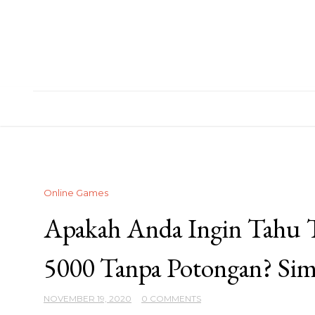
Skip
to
content
Online Games
Apakah Anda Ingin Tahu Tr
5000 Tanpa Potongan? Sim
NOVEMBER 19, 2020
0 COMMENTS