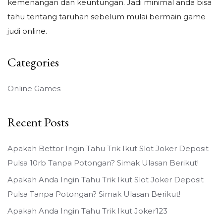
kemenangan dan keuntungan. Jadi minimal anda bisa
tahu tentang taruhan sebelum mulai bermain game
judi online.
Categories
Online Games
Recent Posts
Apakah Bettor Ingin Tahu Trik Ikut Slot Joker Deposit
Pulsa 10rb Tanpa Potongan? Simak Ulasan Berikut!
Apakah Anda Ingin Tahu Trik Ikut Slot Joker Deposit
Pulsa Tanpa Potongan? Simak Ulasan Berikut!
Apakah Anda Ingin Tahu Trik Ikut Joker123