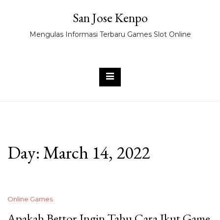
Skip
San Jose Kenpo
to
Mengulas Informasi Terbaru Games Slot Online
content
Day:
March 14, 2022
Online Games
Apakah Bettor Ingin Tahu Cara Ikut Game