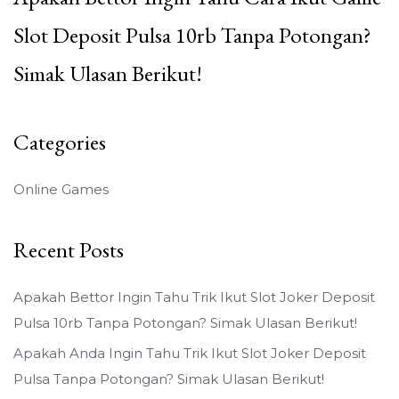
Slot Deposit Pulsa 10rb Tanpa Potongan?
Simak Ulasan Berikut!
Categories
Online Games
Recent Posts
Apakah Bettor Ingin Tahu Trik Ikut Slot Joker Deposit
Pulsa 10rb Tanpa Potongan? Simak Ulasan Berikut!
Apakah Anda Ingin Tahu Trik Ikut Slot Joker Deposit
Pulsa Tanpa Potongan? Simak Ulasan Berikut!