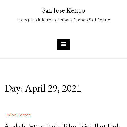
Skip
San Jose Kenpo
to
Mengulas Informasi Terbaru Games Slot Online
content
Day:
April 29, 2021
Online Games
Apakah Bettor Ingin Tahu Trick Ikut Link